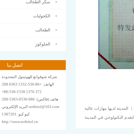
سكر الطحالب +
الكحوليات +
الطحالب +
الجلوكوز +
اتصل بنا
شركة شوقوانغ للهوتيتول المحدودة
الهاتف: +86-536-1332 6363 208
+86-536-1539 1376 372
هاتف (فاكس): 086-0536-5363-208
البريد الإلكتروني:sorbitol@163.com
ة：
المدينة لديها مهارات عالية
كيو كيو: 1387201
لتقدم التكنولوجي في المدينة
http://www.sorbitol.cn