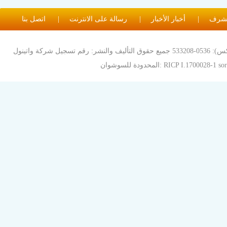
الشرف
|
أخبار الأخبار
|
رسالة على الانترنت
|
اتصل بنا
العنوان: رقم الهاتف المحمول لشارع لو دي مدينة سوشوان: 13332 6363208 15391 372 (بالفاكس): 0536-533208 جميع حقوق التأليف والنشر: رقم تسجيل شركة واتينول